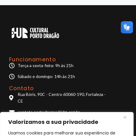
Funcionamento
Terça a sexta-feira: 9h às 21h
Sábado e domingo: 14h às 21h
Contato
Rua Bóris, 90C - Centro 60060-190, Fortaleza -
CE
contato.portodragao@idm.org.br
Valorizamos a sua privacidade
LGPD
Termos de uso
Usamos cookies para melhorar sua experiência de